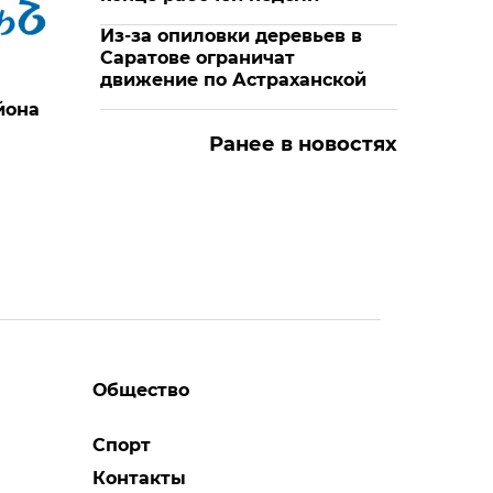
Из-за опиловки деревьев в
Саратове ограничат
движение по Астраханской
йона
Ранее в новостях
Общество
Спорт
Контакты