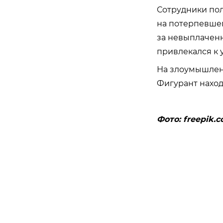
Сотрудники пол
на потерпевшег
за невыплаченн
привлекался к 
На злоумышленн
Фигурант наход
Фото: freepik.