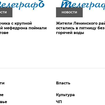
ОСТИ
НОВОСТИ
чика с крупной
Жители Ленинского ра
ей мефедрона поймали
остались в пятницу без
тове
горячей воды
ти
Власть
ие
Культура
вье
ЧП