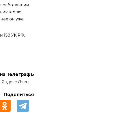
ее работавший
ринимателю
анее он уже
и 158 УК РФ.
на ТелеграфЪ
Яндекс Дзен
Поделиться