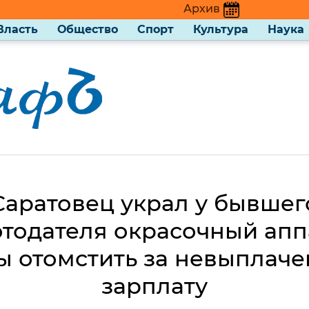
Архив
Власть
Общество
Спорт
Культура
Наука
Саратовец украл у бывшег
тодателя окрасочный апп
ы отомстить за невыплач
зарплату