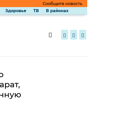
Сообщите новость
Здоровье
ТВ
В районах
о
арат,
енную