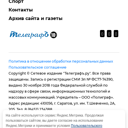
Спорт
Контакты
Архив сайта и газеты
Политика в отношении обработки персональных данных
Пользовательское соглашение
Copyright © Сетевое издание "Телеграфъ.ру". Все права
защищены. Запись о регистрации СМИ Эл № ФС77-74390,
выдано 30 ноября 2018 года Федеральной службой по
надзору в сфере связи, информационных технологий и
массовых коммуникаций. Учредитель – ООО «Полиграф».
Адрес редакции: 410056, г. Саратов, ул. им. Т.Шевченко, 2А,
205. Тел. 8 (8452) 234388.
E-mail:
provtelegraf@gmail.com
На сайте используется сервис Яндекс.Метрика. Продолжая
пользоваться сайтом, вы даете согласие на использование
И.о. главного редактора: Голубева Е. В.
Яндекс.Метрики и принимаете условия
Пользовательского
При использовании материалов сайта - гиперссылка