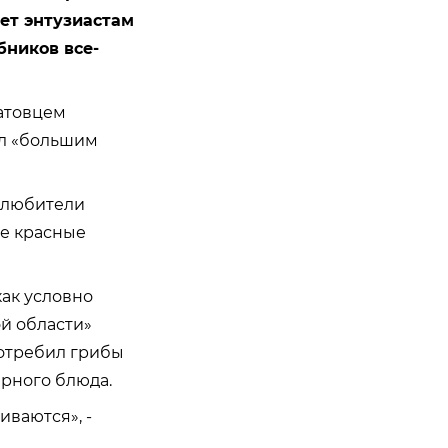
яет энтузиастам
бников все-
атовцем
ил «большим
м любители
е красные
ак условно
й области»
потребил грибы
рного блюда.
иваются», -