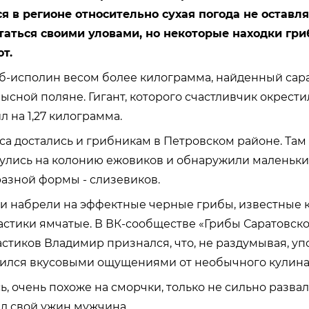
 в регионе относительно сухая погода не оставл
таться своими уловами, но некоторые находки гри
т.
иб-исполин весом более килограмма, найденный сар
ысной поляне. Гигант, которого счастливчик окрест
 на 1,27 килограмма.
са достались и грибникам в Петровском районе. Та
улись на колонию ежовиков и обнаружили маленьки
азной формы - слизевиков.
и набрели на эффектные черные грибы, известные к
стики ямчатые. В ВК-сообществе «Грибы Саратовско
тиков Владимир признался, что, не раздумывая, у
лился вкусовыми ощущениями от необычного кулина
, очень похоже на сморчки, только не сильно развал
л свой ужин мужчина.