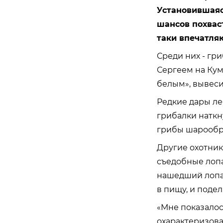
Установившаяся
шансов похвас
таки впечатляю
Среди них - гр
Сергеем на Кум
белым», вывесил
Редкие дары ле
грибалки наткн
грибы шарообр
Другие охотник
съедобные лопа
нашедший лопас
в пищу, и поде
«Мне показалось
охарактеризова