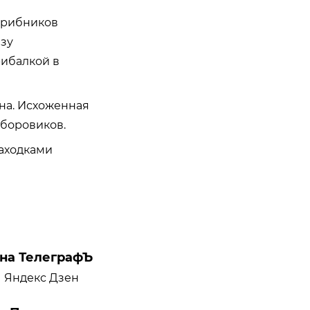
 грибников
азу
рибалкой в
на. Исхоженная
 боровиков.
находками
на ТелеграфЪ
Яндекс Дзен