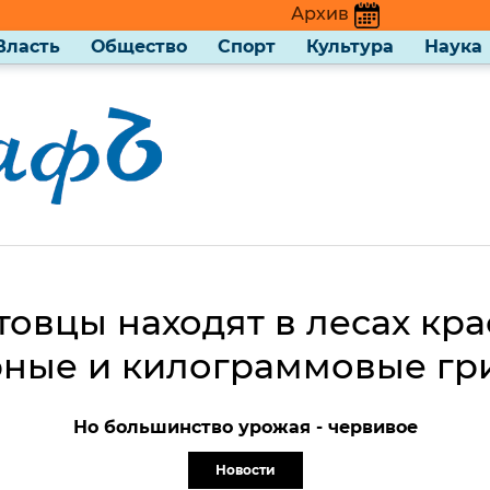
Архив
Власть
Общество
Спорт
Культура
Наука
товцы находят в лесах кра
рные и килограммовые гр
Но большинство урожая - червивое
Новости