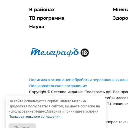
В районах
Мнен
ТВ программа
Здоро
Наука
Политика в отношении обработки персональных дан
Пользовательское соглашение
Copyright © Сетевое издание "Телеграфъ.ру". Все п
в сфере связи, информационных технологий и массо
На сайте используется сервис Яндекс.Метрика.
Адрес редакции: 410056, г. Саратов, ул. им. Т.Шевченко,
Продолжая пользоваться сайтом, вы даете согласие на
E-mail:
provtelegraf@gmail.com
использование Яндекс.Метрики и принимаете условия
И.о. главного редактора: Голубева Е. В.
Пользовательского соглашения
При использовании материалов сайта - гиперссылка
Принять