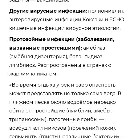
Другие вирусные инфекции:
полиомиелит,
энтеровирусные инфекции Коксаки и ЕСНО,
кишечные инфекции вирусной этиологии.
Протозойные инфекции (заболевания,
вызванные простейшими):
амёбиаз
(амёбная дизентерия), балантидиаз,
лямблиоз. Распространены в странах с
жарким климатом.
«Во время отдыха у рек и озёр опасность
может представлять не только сама вода. В
пляжном песке около водоёмов нередко
обитают простейшие (лямблии, амёбы,
трипаносомы), патогенные грибы —
возбудители микозов (поражений кожи),
гельминты (глисты), различные бактерии», -