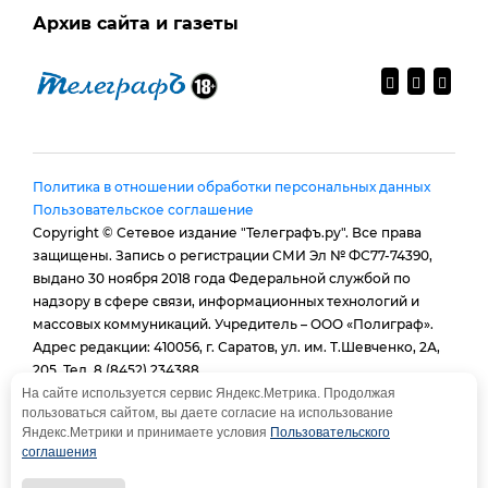
Архив сайта и газеты
Политика в отношении обработки персональных данных
Пользовательское соглашение
Copyright © Сетевое издание "Телеграфъ.ру". Все права
защищены. Запись о регистрации СМИ Эл № ФС77-74390,
выдано 30 ноября 2018 года Федеральной службой по
надзору в сфере связи, информационных технологий и
массовых коммуникаций. Учредитель – ООО «Полиграф».
Адрес редакции: 410056, г. Саратов, ул. им. Т.Шевченко, 2А,
205. Тел. 8 (8452) 234388.
E-mail:
provtelegraf@gmail.com
На сайте используется сервис Яндекс.Метрика. Продолжая
пользоваться сайтом, вы даете согласие на использование
И.о. главного редактора: Голубева Е. В.
Яндекс.Метрики и принимаете условия
Пользовательского
При использовании материалов сайта - гиперссылка
соглашения
обязательна