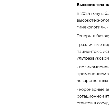
Высоких техно
В 2024 году в 
высокотехноло
гинекология», 
Теперь в базов
- различные ви
пациенток с ис
ультразвуковой
- поликомпонен
применением х
лекарственных 
- коронарные а
ротационной ат
стентов в сосуд