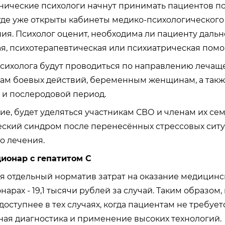
инические психологи начнут принимать пациентов п
где уже открыты кабинеты медико-психологического
ия. Психолог оценит, необходима ли пациенту даль
я, психотерапевтическая или психиатрическая помо
сихолога будут проводиться по направлению лечаще
нам боевых действий, беременным женщинам, а так
 и послеродовой период.
е, будет уделяться участникам СВО и членам их сем
ский синдром после перенесённых стрессовых ситу
о лечения.
ционар с гепатитом С
я отдельный норматив затрат на оказание медицин
арах - 19,1 тысячи рублей за случай. Таким образом
доступнее в тех случаях, когда пациентам не требуе
ая диагностика и применение высоких технологий.