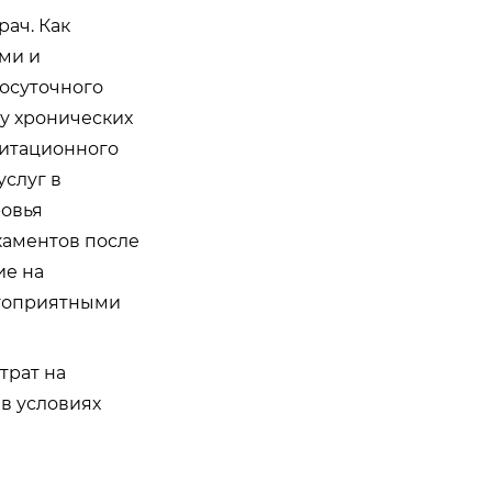
ач. Как
ми и
осуточного
у хронических
литационного
услуг в
ровья
каментов после
ие на
агоприятными
трат на
в условиях