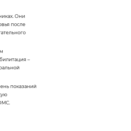
никах. Они
овья после
гательного
ем
билитация –
ральной
чень показаний
кую
ОМС.