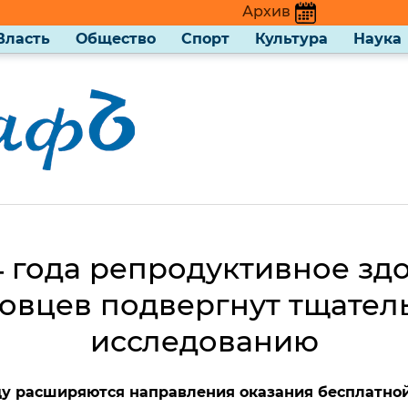
Архив
Власть
Общество
Спорт
Культура
Наука
4 года репродуктивное зд
товцев подвергнут тщател
исследованию
ду расширяются направления оказания бесплатно