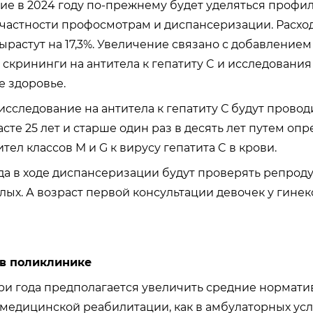
е в 2024 году по-прежнему будет уделяться профи
 частности профосмотрам и диспансеризации. Расхо
растут на 17,3%. Увеличение связано с добавлением
-
скрининги на антитела к гепатиту C и исследования
 здоровье.
сследование на антитела к гепатиту С будут провод
сте 25 лет и старше один раз в десять лет путем оп
ел классов M и G к вирусу гепатита C в крови.
ода в ходе диспансеризации будут проверять
репроду
ых. А возраст первой консультации девочек у гинек
в поликлинике
и года предполагается увеличить средние нормати
едицинской реабилитации, как в амбулаторных услов