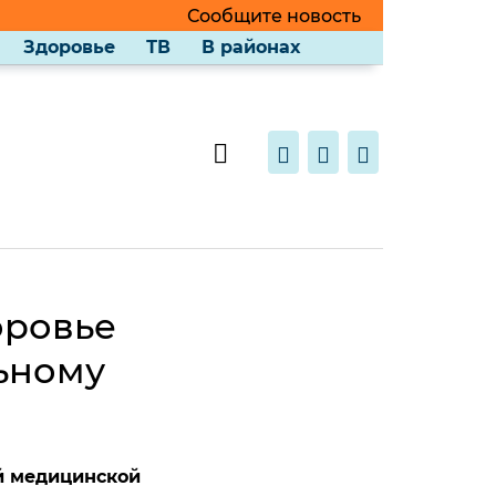
Сообщите новость
Здоровье
ТВ
В районах
оровье
ьному
й медицинской