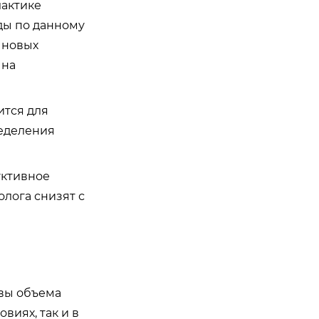
лактике
ды по данному
 новых
 на
ится для
ределения
ктивное
олога снизят с
вы объема
иях, так и в