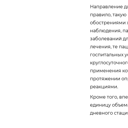
Направление дл
правило, такую
обострениями х
наблюдения, па
заболеваний д
лечения, те па
госпитальных у
круглосуточног
применения ко
протяжении оп
реакциями.
Кроме того, вп
единицу объема
дневного стаци