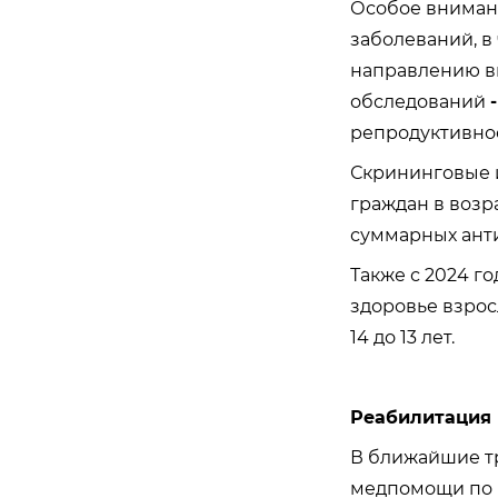
Особое внимани
заболеваний, в
направлению вы
обследований
репродуктивное
Скрининговые и
граждан в возра
суммарных антит
Также с 2024 г
здоровье
взросл
14 до 13 лет.
Реабилитация 
В ближайшие тр
медпомощи по м