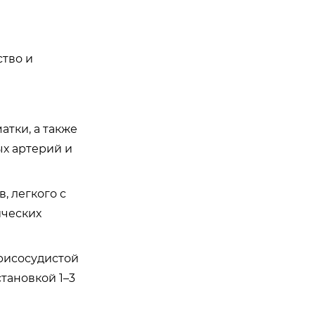
тво и
тки, а также
х артерий и
, легкого с
ческих
трисосудистой
тановкой 1–3