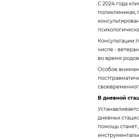
С 2024 года кл
поликлиниках, 
консультирован
психологическа
Консультации п
числе - ветера
во время родов
Особое внимани
посттравматиче
своевременног
В дневной ста
Устанавливаетс
дневных стацион
помощь станет 
инструментальн