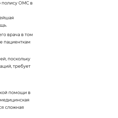
о полису ОМС в
нейшая
щь.
го врача в том
же пациенткам
ей, поскольку
аций, требует
ской помощи в
, медицинская
тся сложная