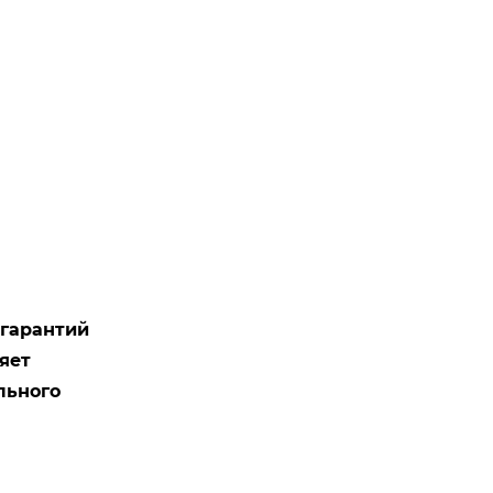
 гарантий
яет
льного