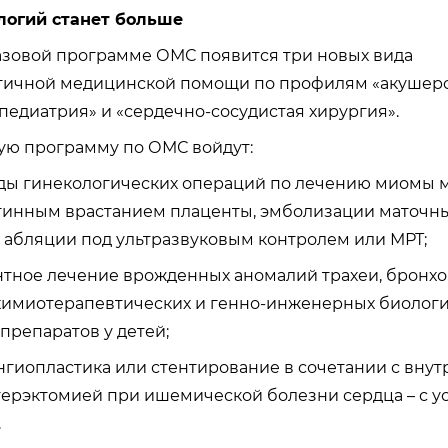
логий станет больше
базовой программе ОМС появится три новых вида
гичной медицинской помощи по профилям «акушерс
«педиатрия» и «сердечно-сосудистая хирургия».
ую программу по ОМС войдут:
ды гинекологических операций по лечению миомы ма
тинным врастанием плаценты, эмболизации маточны
 абляции под ультразвуковым контролем или МРТ;
тное лечение врожденных аномалий трахеи, бронхов
имиотерапевтических и генно-инженерных биологи
препаратов у детей;
нгиопластика или стентирование в сочетании с вну
ерэктомией при ишемической болезни сердца – с ус
.