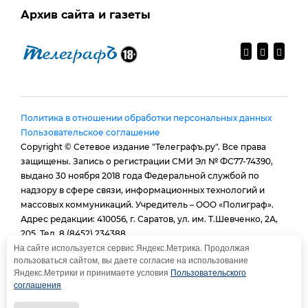
Архив сайта и газеты
Политика в отношении обработки персональных данных
Пользовательское соглашение
Copyright © Сетевое издание "Телеграфъ.ру". Все права
защищены. Запись о регистрации СМИ Эл № ФС77-74390,
выдано 30 ноября 2018 года Федеральной службой по
надзору в сфере связи, информационных технологий и
массовых коммуникаций. Учредитель – ООО «Полиграф».
Адрес редакции: 410056, г. Саратов, ул. им. Т.Шевченко, 2А,
205. Тел. 8 (8452) 234388.
E-mail:
provtelegraf@gmail.com
На сайте используется сервис Яндекс.Метрика. Продолжая
пользоваться сайтом, вы даете согласие на использование
И.о. главного редактора: Голубева Е. В.
Яндекс.Метрики и принимаете условия
Пользовательского
При использовании материалов сайта - гиперссылка
соглашения
обязательна