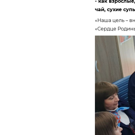
- как взрослые
чай, сухие су
«Наша цель – в
«Сердце Родины