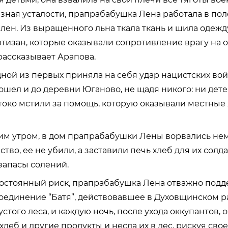
е зная усталости, прапрабабушка Лена работала в по
 лен. Из выращенного льна ткала ткань и шила одежд
ртизан, которые оказывали сопротивление врагу на
 рассказывает Арапова.
ой из первых приняла на себя удар нацистских вой
дошел и до деревни Юганово, не щадя никого: ни дете
око мстили за помощь, которую оказывали местные
м утром, в дом прапрабабушки Лены ворвались немц
ство, ее не убили, а заставили печь хлеб для их солда
 запасы солений.
постоянный риск, прапрабабушка Лена отважно под
оединение “Батя”, действовавшее в Духовщинском р
устого леса, и каждую ночь, после ухода оккупантов, 
леб и другие продукты и несла их в лес, рискуя сво