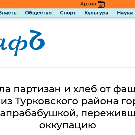
Архив
Власть
Общество
Спорт
Культура
Наука
ла партизан и хлеб от фаш
 из Турковского района го
апрабабушкой, пережив
оккупацию