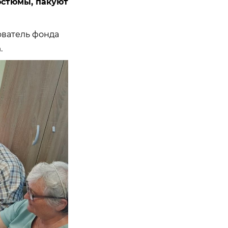
костюмы, пакуют
ователь фонда
а
.