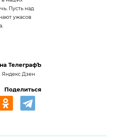
чь. Пусть над
знают ужасов
а.
на ТелеграфЪ
Яндекс Дзен
Поделиться