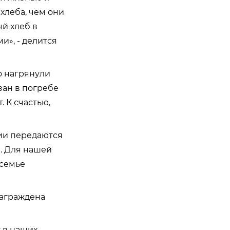
хлеба, чем они
й хлеб в
и», - делится
о нагрянули
зан в погребе
. К счастью,
ии передаются
а. Для нашей
 семье
награждена
 в наших