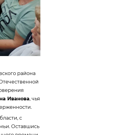
вского района
 Отечественной
товерения
на Иванова
, чья
верженности.
ласти, с
емьи. Оставшись
енного времени.