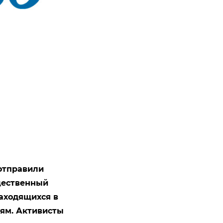
отправили
щественный
аходящихся в
ьям. Активисты