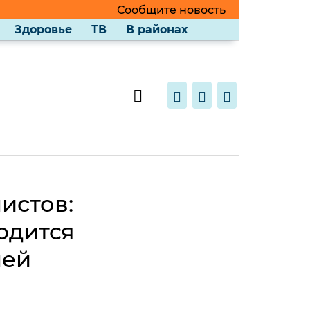
Сообщите новость
Здоровье
ТВ
В районах
истов:
рдится
шей