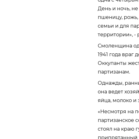
День и ночь, н
пшеницу, рожь,
семьи и для па
территории», -
Смоленщина одн
1941 года враг 
Оккупанты жест
партизанам.
Однажды, ранни
она ведет хозяй
яйца, молоко и
«Несмотря на 
партизанское с
стоял на краю г
припрятанный х