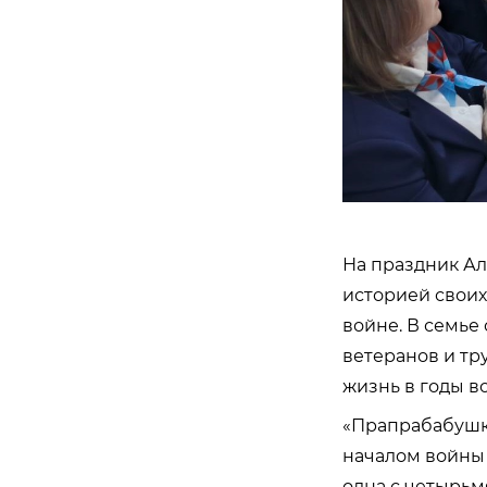
На праздник Ал
историей своих
войне. В семье
ветеранов и тр
жизнь в годы в
«Прапрабабушка
началом войны 
одна с четырьм