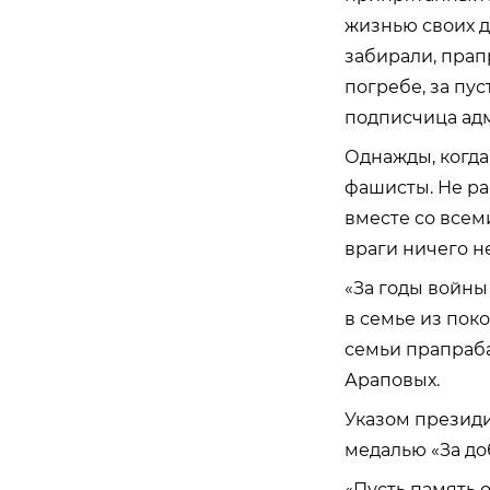
жизнью своих д
забирали, прап
погребе, за пу
подписчица адм
Однажды, когда
фашисты. Не ра
вместе со всеми
враги ничего н
«За годы войны
в семье из пок
семьи прапраба
Араповых.
Указом презид
медалью «За до
«Пусть память 