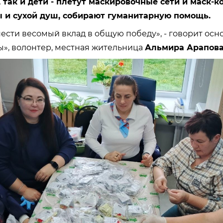
, так и дети - плетут маскировочные сети и маск-
пы и сухой душ, собирают гуманитарную помощь.
нести весомый вклад в общую победу», - говорит осн
», волонтер, местная жительница
Альмира Арапов