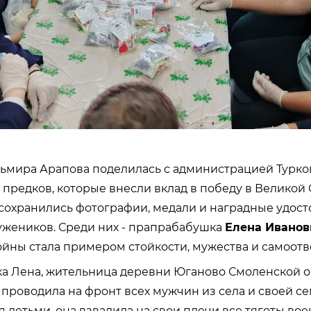
ьмира Арапова поделилась с администрацией Турко
 предков, которые внесли вклад в победу в Великой
 сохранились фотографии, медали и наградные удос
ужеников. Среди них - прапрабабушка
Елена Иванов
ойны стала примером стойкости, мужества и самоот
 Лена, жительница деревни Юганово Смоленской об
проводила на фронт всех мужчин из села и своей с
я детьми, она взвалила на свои плечи все тяготы во