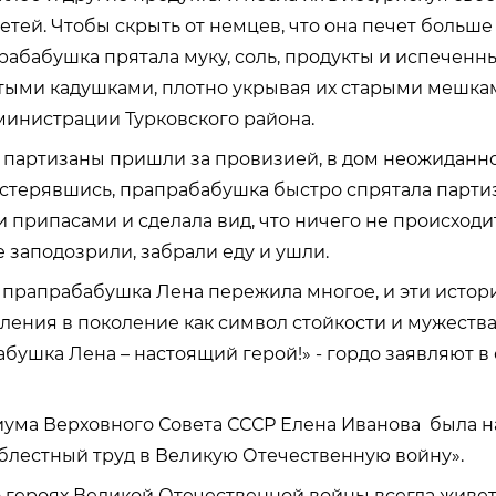
етей. Чтобы скрыть от немцев, что она печет больше 
рабабушка прятала муку, соль, продукты и испеченны
стыми кадушками, плотно укрывая их старыми мешкам
инистрации Турковского района.
 партизаны пришли за провизией, в дом неожиданн
стерявшись, прапрабабушка быстро спрятала парти
 припасами и сделала вид, что ничего не происходит
е заподозрили, забрали еду и ушли.
 прапрабабушка Лена пережила многое, и эти истор
оления в поколение как символ стойкости и мужеств
бушка Лена – настоящий герой!» - гордо заявляют в
иума Верховного Совета СССР Елена Иванова была 
блестный труд в Великую Отечественную войну».
о героях Великой Отечественной войны всегда живет