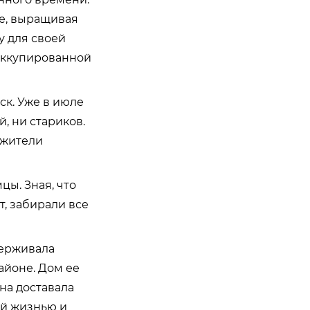
ле, выращивая
у для своей
 оккупированной
ск. Уже в июле
й, ни стариков.
 жители
ы. Зная, что
т, забирали все
держивала
айоне. Дом ее
она доставала
ей жизнью и