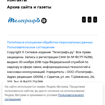
Контакты
Архив сайта и газеты
Политика в отношении обработки персональных данных
Пользовательское соглашение
Copyright © Сетевое издание "Телеграфъ.ру". Все права
защищены. Запись о регистрации СМИ Эл № ФС77-74390,
выдано 30 ноября 2018 года Федеральной службой по
надзору в сфере связи, информационных технологий и
массовых коммуникаций. Учредитель – ООО «Полиграф».
Адрес редакции: 410056, г. Саратов, ул. им. Т.Шевченко, 2А,
205. Тел. 8 (8452) 234388.
E-mail:
provtelegraf@gmail.com
На сайте используется сервис Яндекс.Метрика. Продолжая
пользоваться сайтом, вы даете согласие на использование
И.о. главного редактора: Голубева Е. В.
Яндекс.Метрики и принимаете условия
Пользовательского
При использовании материалов сайта - гиперссылка
соглашения
обязательна