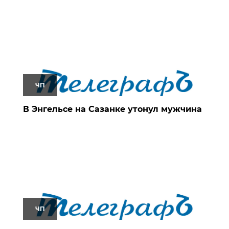
ЧП
В Энгельсе на Сазанке утонул мужчина
ЧП