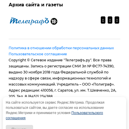
Архив сайта и газеты
Политика в отношении обработки персональных данных
Пользовательское соглашение
Copyright © Сетевое издание "Телеграфъ.ру". Все права
защищены. Запись о регистрации СМИ Эл № ФС77-74390,
выдано 30 ноября 2018 года Федеральной службой по
надзору в сфере связи, информационных технологий и
массовых коммуникаций. Учредитель – ООО «Полиграф».
Адрес редакции: 410056, г. Саратов, ул. им. Т.Шевченко, 2А,
205. Тел. 8 (8452) 234388.
E-mail:
provtelegraf@gmail.com
На сайте используется сервис Яндекс.Метрика. Продолжая
пользоваться сайтом, вы даете согласие на использование
И.о. главного редактора: Голубева Е. В.
Яндекс.Метрики и принимаете условия
Пользовательского
При использовании материалов сайта - гиперссылка
соглашения
обязательна