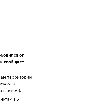
ободился от
ом сообщает
вые территории
ском, в
ачевском).
нктам в 3