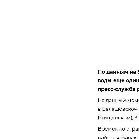
По данным на 9
воды еще один
пресс-служба 
На данный мом
в Балашовском 
Ртищевском); 3
Временно огран
районах: Балак