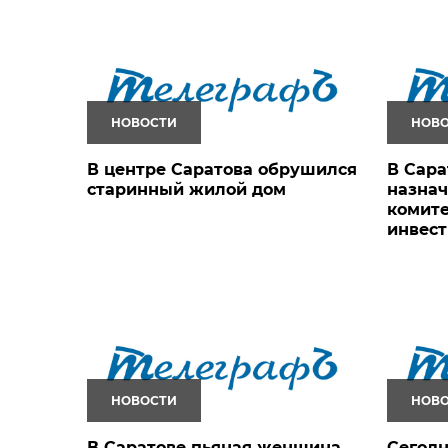
НОВОСТИ
НОВ
В центре Саратова обрушился
В Сара
старинный жилой дом
назнач
комите
инвест
НОВОСТИ
НОВ
В Саратове пьяная женщина
Сегодн