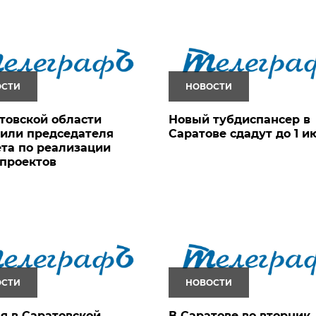
ОСТИ
НОВОСТИ
товской области
Новый тубдиспансер в
или председателя
Саратове сдадут до 1 и
та по реализации
проектов
ОСТИ
НОВОСТИ
я в Саратовской
В Саратове во вторник