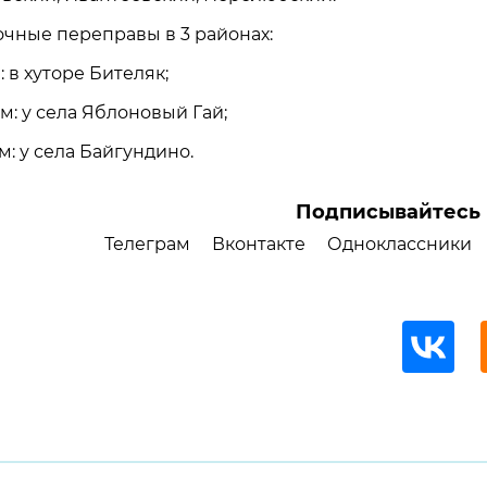
очные переправы в 3 районах:
: в хуторе Бителяк;
м: у села Яблоновый Гай;
: у села Байгундино.
Подписывайтесь 
Телеграм
Вконтакте
Одноклассники