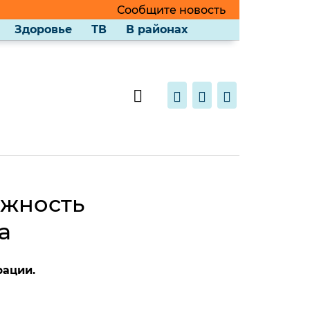
Сообщите новость
Здоровье
ТВ
В районах
лжность
а
рации.