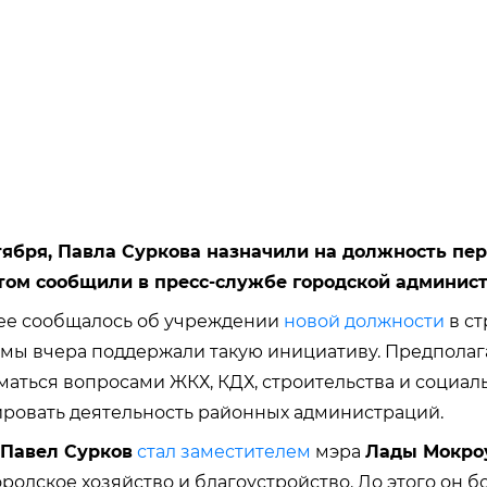
нтября, Павла Суркова назначили на должность пе
этом сообщили в пресс-службе городской админис
ее сообщалось об учреждении
новой должности
в ст
мы вчера поддержали такую инициативу. Предполага
маться вопросами ЖКХ, КДХ, строительства и социал
ровать деятельность районных администраций.
Павел Сурков
стал заместителем
мэра
Лады Мокро
одское хозяйство и благоустройство. До этого он бо