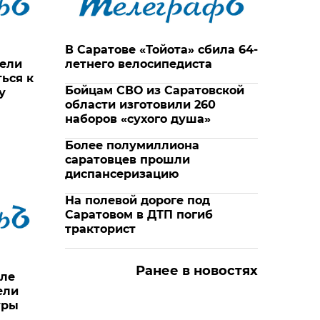
В Саратове «Тойота» сбила 64-
тели
летнего велосипедиста
ься к
Бойцам СВО из Саратовской
у
области изготовили 260
наборов «сухого душа»
Более полумиллиона
саратовцев прошли
диспансеризацию
На полевой дороге под
Саратовом в ДТП погиб
тракторист
Ранее в новостях
але
ели
уры