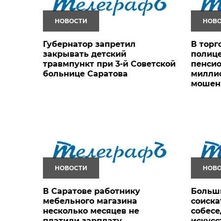
НОВОСТИ
НОВ
Губернатор запретил
В торг
закрывать детский
полиц
травмпункт при 3-й Советской
пенсио
больнице Саратова
миллио
мошен
НОВОСТИ
НОВ
В Саратове работнику
Больши
мебельного магазина
соиска
несколько месяцев не
собесе
платили зарплату
искус