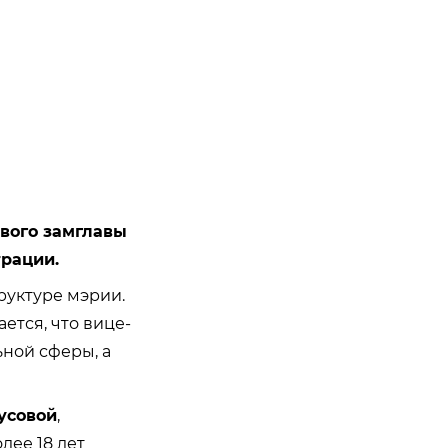
рвого замглавы
трации.
руктуре мэрии.
ется, что вице-
ьной сферы, а
усовой
,
лее 18 лет