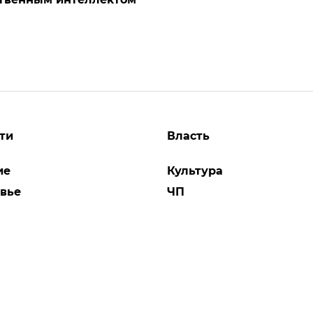
ти
Власть
ие
Культура
вье
ЧП