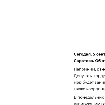
Сегодня, 5 се
Саратова. Об 
Напомним, ран
Депутаты горду
мэр будет зани
также координи
В понедельник
курирующим гор