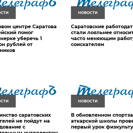
ОСТИ
НОВОСТИ
овом центре Саратова
Саратовские работода
ейский помог
стали лояльнее относит
нерке уберечь 1
часто меняющим работ
н рублей от
соискателям
ников
ОСТИ
НОВОСТИ
нство саратовских
В обновленном спортз
телей не пойдут на
аткарской школы пров
дование с
первый урок физкульт
ственным интеллектом