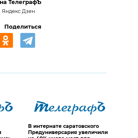
на ТелеграфЪ
Яндекс Дзен
Поделиться
В интернате саратовского
и
Предуниверсария увеличили