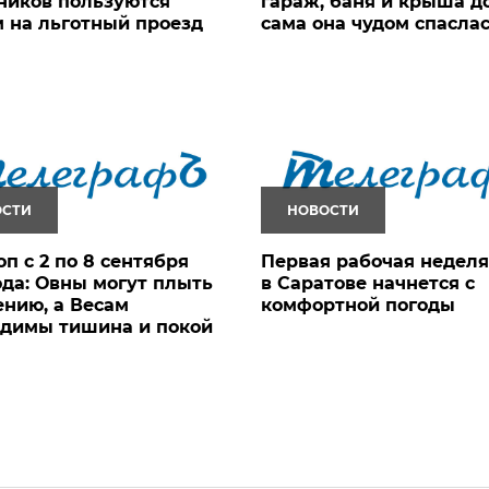
ников пользуются
гараж, баня и крыша д
 на льготный проезд
сама она чудом спасла
ОСТИ
НОВОСТИ
оп с 2 по 8 сентября
Первая рабочая неделя
ода: Овны могут плыть
в Саратове начнется с
ению, а Весам
комфортной погоды
одимы тишина и покой