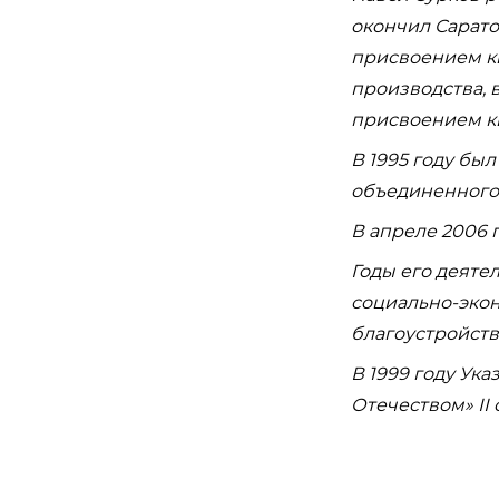
окончил Сарато
присвоением к
производства, 
присвоением кв
В 1995 году бы
объединенного
В апреле 2006 
Годы его деяте
социально-экон
благоустройств
В 1999 году Ук
Отечеством» II 