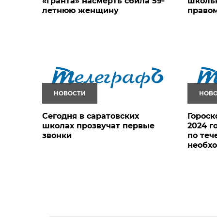
«Гранта» насмерть сбила 59-
школь
летнюю женщину
правом
НОВОСТИ
НОВ
Сегодня в саратовских
Гороск
школах прозвучат первые
2024 г
звонки
по теч
необх