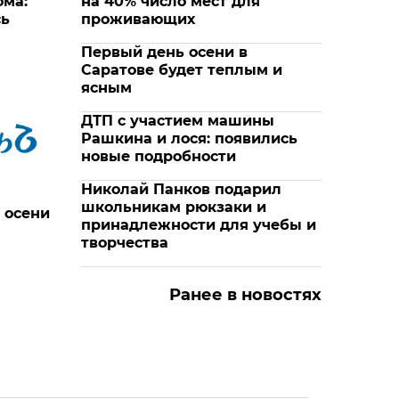
ома:
на 40% число мест для
сь
проживающих
Первый день осени в
Саратове будет теплым и
ясным
ДТП с участием машины
Рашкина и лося: появились
новые подробности
Николай Панков подарил
школьникам рюкзаки и
 осени
принадлежности для учебы и
творчества
Ранее в новостях