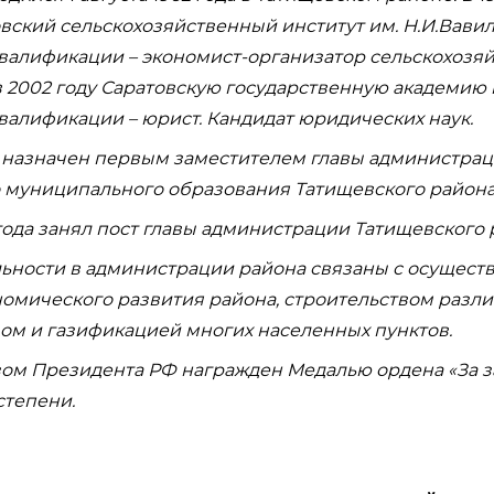
вский сельскохозяйственный институт им. Н.И.Вавил
валификации – экономист-организатор сельскохозя
в 2002 году Саратовскую государственную академию 
алификации – юрист. Кандидат юридических наук.
л назначен первым заместителем главы администра
 муниципального образования Татищевского района
года занял пост главы администрации Татищевского 
льности в администрации района связаны с осущест
омического развития района, строительством разли
ом и газификацией многих населенных пунктов.
азом Президента РФ награжден Медалью ордена «За з
степени.