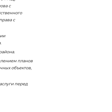
ова с
йственного
права с
ции
.
района.
влением планов
чных объектов,
аслуги перед