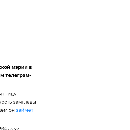
ской мэрии в
ем телеграм-
пятницу
ность замглавы
щем он
займет
984 году