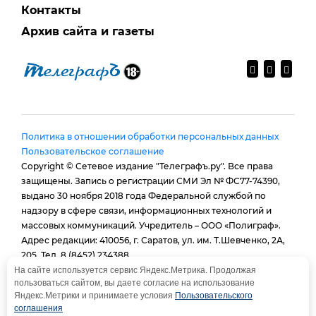
Контакты
Архив сайта и газеты
Политика в отношении обработки персональных данных
Пользовательское соглашение
Copyright © Сетевое издание "Телеграфъ.ру". Все права
защищены. Запись о регистрации СМИ Эл № ФС77-74390,
выдано 30 ноября 2018 года Федеральной службой по
надзору в сфере связи, информационных технологий и
массовых коммуникаций. Учредитель – ООО «Полиграф».
Адрес редакции: 410056, г. Саратов, ул. им. Т.Шевченко, 2А,
205. Тел. 8 (8452) 234388.
E-mail:
provtelegraf@gmail.com
На сайте используется сервис Яндекс.Метрика. Продолжая
пользоваться сайтом, вы даете согласие на использование
И.о. главного редактора: Голубева Е. В.
Яндекс.Метрики и принимаете условия
Пользовательского
При использовании материалов сайта - гиперссылка
соглашения
обязательна