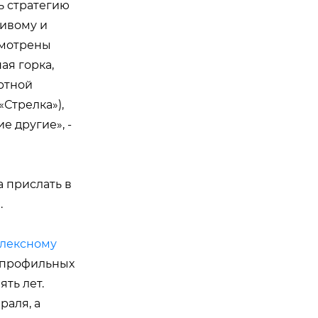
ь стратегию
чивому и
смотрены
ая горка,
ртной
Стрелка»),
 другие», -
 прислать в
.
плексному
 профильных
ть лет.
раля, а