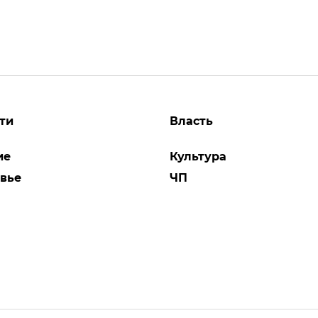
ти
Власть
ие
Культура
вье
ЧП