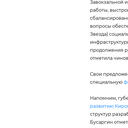
Завокзальной и
работы, выстро
сбалансирован
вопросы обеспе
Звезда) социал
инфраструктуры
продолжения ре
отметила чинов
Свои предложен
специальную
ф
Напомним, губ
развитию Киро
структур разра
Бусаргин отмет