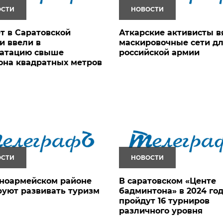
ОСТИ
НОВОСТИ
ет в Саратовской
Аткарские активисты в
и ввели в
маскировочные сети д
уатацию свыше
российской армии
она квадратных метров
ОСТИ
НОВОСТИ
сноармейском районе
В саратовском «Центе
уют развивать туризм
бадминтона» в 2024 го
пройдут 16 турниров
различного уровня