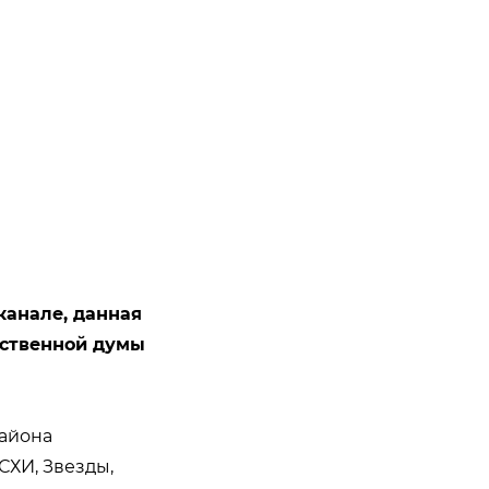
канале, данная
рственной думы
айона
СХИ, Звезды,