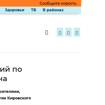
Сообщите новость
Здоровье
ТВ
В районах
ий по
на
жителями,
ия Кировского