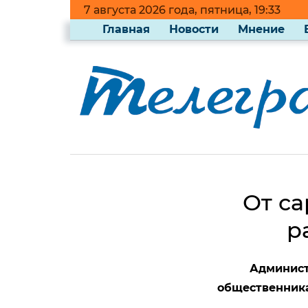
7 августа 2026 года, пятница, 19:33
Главная
Новости
Мнение
От с
р
Админист
общественник