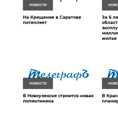
НОВОСТИ
НОВ
На Крещение в Саратове
За 6 л
потеплеет
област
экспл
милли
жилья
НОВОСТИ
НОВ
В Новоузенске строится новая
В Кра
поликлиника
планир