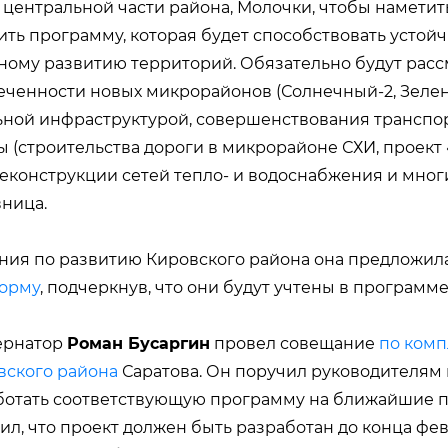
 центральной части района, Молочки, чтобы наметит
ить программу, которая будет способствовать устой
ному развитию территорий. Обязательно будут рас
ченности новых микрорайонов (Солнечный-2, Зелен
ьной инфраструктурой, совершенствования транспо
 (строительства дороги в микрорайоне СХИ, проект «
конструкции сетей тепло- и водоснабжения и многие
ница.
ия по развитию Кировского района она предложила
орму
, подчеркнув, что они будут учтены в программе
ернатор
Роман Бусаргин
провел совещание
по ком
вского района
Саратова. Он поручил руководителям
ботать соответствующую программу на ближайшие пя
ил, что проект должен быть разработан до конца фев