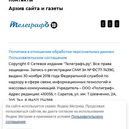
Архив сайта и газеты
Политика в отношении обработки персональных данных
Пользовательское соглашение
Copyright © Сетевое издание "Телеграфъ.ру". Все права
защищены. Запись о регистрации СМИ Эл № ФС77-74390,
выдано 30 ноября 2018 года Федеральной службой по
надзору в сфере связи, информационных технологий и
массовых коммуникаций. Учредитель – ООО «Полиграф».
Адрес редакции: 410056, г. Саратов, ул. им. Т.Шевченко, 2А,
205. Тел. 8 (8452) 234388.
E-mail:
provtelegraf@gmail.com
На сайте используется сервис Яндекс.Метрика. Продолжая
пользоваться сайтом, вы даете согласие на использование
И.о. главного редактора: Голубева Е. В.
Яндекс.Метрики и принимаете условия
Пользовательского
При использовании материалов сайта - гиперссылка
соглашения
обязательна