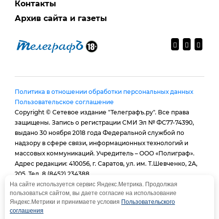
Контакты
Архив сайта и газеты
Политика в отношении обработки персональных данных
Пользовательское соглашение
Copyright © Сетевое издание "Телеграфъ.ру". Все права
защищены. Запись о регистрации СМИ Эл № ФС77-74390,
выдано 30 ноября 2018 года Федеральной службой по
надзору в сфере связи, информационных технологий и
массовых коммуникаций. Учредитель – ООО «Полиграф».
Адрес редакции: 410056, г. Саратов, ул. им. Т.Шевченко, 2А,
205. Тел. 8 (8452) 234388.
E-mail:
provtelegraf@gmail.com
На сайте используется сервис Яндекс.Метрика. Продолжая
пользоваться сайтом, вы даете согласие на использование
И.о. главного редактора: Голубева Е. В.
Яндекс.Метрики и принимаете условия
Пользовательского
При использовании материалов сайта - гиперссылка
соглашения
обязательна