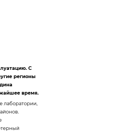
плуатацию. С
ругие регионы
одина
ижайшее время.
е лаборатории,
айонов.
е
ютерный