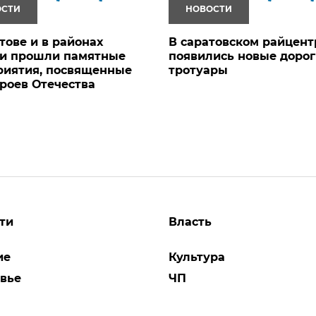
ОСТИ
НОВОСТИ
тове и в районах
В саратовском райцент
ти прошли памятные
появились новые дорог
риятия, посвященные
тротуары
роев Отечества
ти
Власть
ие
Культура
вье
ЧП