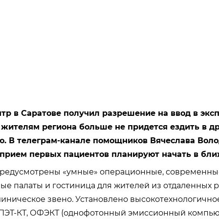
тр в Саратове получил разрешение на ввод в экс
 жителям региона больше не придется ездить в д
. В телеграм-канале помощников Вячеслава Вол
 прием первых пациентов планируют начать в бл
предусмотрены «умные» операционные, современны
е палаты и гостиница для жителей из отдаленных р
иническое звено. Установлено высокотехнологично
 ПЭТ-КТ, ОФЭКТ (однофотонный эмиссионный компь