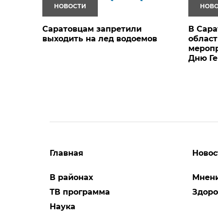
НОВОСТИ
НОВ
Саратовцам запретили
В Сара
выходить на лед водоемов
облас
мероп
Дню Ге
Главная
Новос
В районах
Мнен
ТВ программа
Здоро
Наука