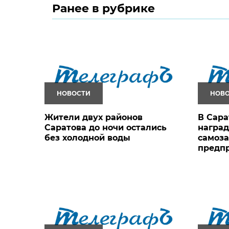
Ранее в рубрике
НОВОСТИ
НОВ
Жители двух районов
В Сара
Саратова до ночи остались
награ
без холодной воды
самоза
предп