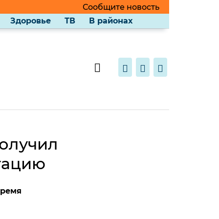
Сообщите новость
Здоровье
ТВ
В районах
получил
тацию
время