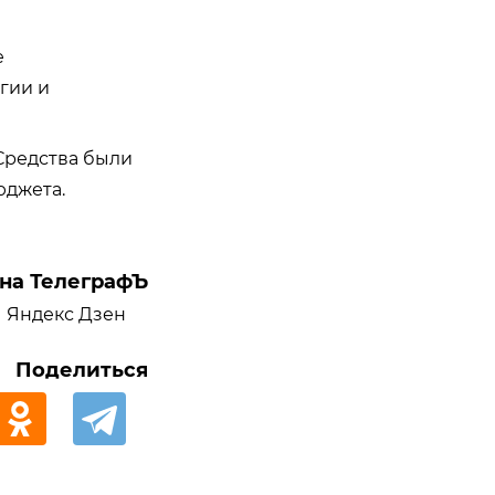
е
гии и
 Средства были
юджета.
на ТелеграфЪ
Яндекс Дзен
Поделиться