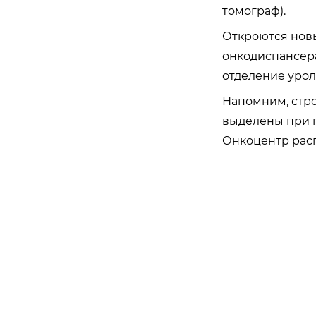
томограф).
Откроются новы
онкодиспансера
отделение урол
Напомним, стро
выделены при
Онкоцентр расп