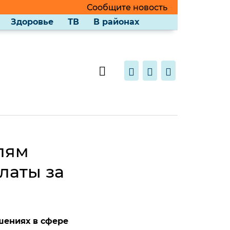
Сообщите новость
Здоровье
ТВ
В районах
лям
латы за
шениях в сфере