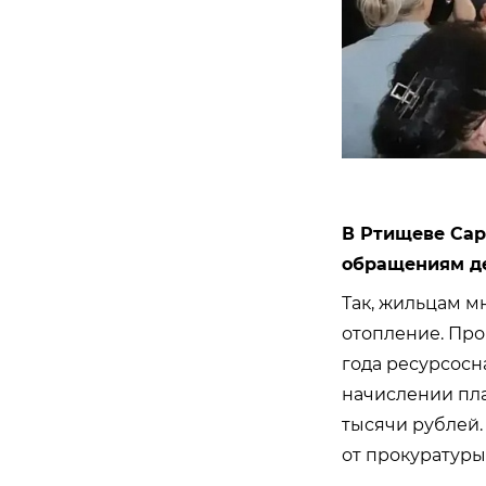
В Ртищеве Сар
обращениям де
Так, жильцам м
отопление. Пров
года ресурсос
начислении пла
тысячи рублей.
от прокуратуры,