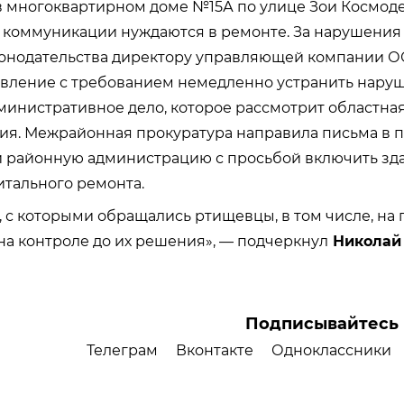
в многоквартирном доме №15А по улице Зои Космод
и коммуникации нуждаются в ремонте. За нарушения
онодательства директору управляющей компании 
вление с требованием немедленно устранить наруш
инистративное дело, которое рассмотрит областна
ия. Межрайонная прокуратура направила письма в 
и районную администрацию с просьбой включить зд
тального ремонта.
 с которыми обращались ртищевцы, в том числе, на
 на контроле до их решения», — подчеркнул
Николай
Подписывайтесь 
Телеграм
Вконтакте
Одноклассники