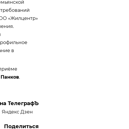
емьянской
 требований
ООО «Жилцентр»
ения.
я
профильное
ание в
 приёме
 Панков
.
на ТелеграфЪ
Яндекс Дзен
Поделиться