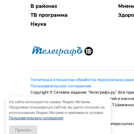
В районах
Мнен
ТВ программа
Здоро
Наука
Политика в отношении обработки персональных дан
Пользовательское соглашение
Copyright © Сетевое издание "Телеграфъ.ру". Все п
в сфере связи, информационных технологий и массо
На сайте используется сервис Яндекс.Метрика.
Адрес редакции: 410056, г. Саратов, ул. им. Т.Шевченко,
Продолжая пользоваться сайтом, вы даете согласие на
E-mail:
provtelegraf@gmail.com
использование Яндекс.Метрики и принимаете условия
И.о. главного редактора: Голубева Е. В.
Пользовательского соглашения
При использовании материалов сайта - гиперссылка
Принять