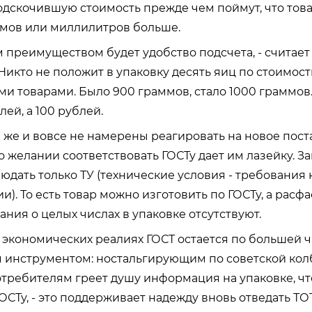
одскочившую стоимость прежде чем поймут, что това
ммов или миллилитров больше.
 преимуществом будет удобство подсчета, - считает 
Никто не положит в упаковку десять яиц по стоимост
ми товарами. Было 900 граммов, стало 1000 граммов.
лей, а 100 рублей.
же и вовсе не намерены реагировать на новое пост
 желании соответствовать ГОСТу дает им лазейку. З
юдать только ТУ (технические условия - требования
). То есть товар можно изготовить по ГОСТу, а расфас
ания о целых числах в упаковке отсутствуют.
экономических реалиях ГОСТ остается по большей ч
 инструментом: ностальгирующим по советской кол
ребителям греет душу информация на упаковке, чт
ГОСТу, - это поддерживает надежду вновь отведать Т