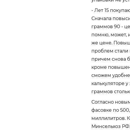
- Лет 15 покупа
Сначала повыси
граммов 90 - ц
помню, может, и
же цене. Повыш
проблем стали 
причем снова б
кроме повышени
сможем удобнее
калькуляторе у 
граммов стольк
Согласно новым
фасовке по 500,
миллилитров. 
Минсельхоз РФ