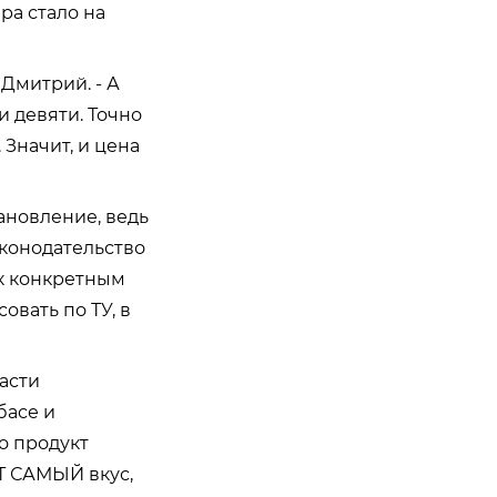
ра стало на
Дмитрий. - А
и девяти. Точно
 Значит, и цена
ановление, ведь
аконодательство
 к конкретным
овать по ТУ, в
асти
басе и
о продукт
ОТ САМЫЙ вкус,