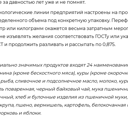
 за давностью лет уже и не помнят.
хнологические линии предприятий настроены на пр
еделенного объема под конкретную упаковку. Пере
итр или килограмм окажется весьма затратным меро
не изъявлять желания соответствовать ГОСТу или ука
Т и продолжить разливать и рассыпать по 0,875.
иально значимых продуктов входят 24 наименования
нина (кроме бескостного мяса), куры (кроме окорочк
рыба, сливочное и подсолнечное масло, молоко, кур
оль поваренная, черный байховый чай, мука пшеничн
чный, хлеб и булочные изделия из пшеничной муки
 крупа, пшено, вермишель, картофель, белокочанная к
морковь и яблоки.