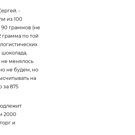
ергей. -
ли из 100
 90 граммов (не
2 грамма по той
 логистических
 шоколада,
 не менялось
о не будем, но
ысчитывать на
о за 875
подлежит
 и 2000
торг и