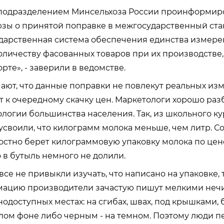
 подразделением Минсельхоза России проинформи
зы о принятой поправке в межгосударственный ста
сударственная система обеспечения единства измере
оличеству фасованных товаров при их производстве,
рте», - заверили в ведомстве.
ают, что данные поправки не повлекут реальных из
т к очередному скачку цен. Маркетологи хорошо раз
ологии большинства населения. Так, из школьного к
своили, что килограмм молока меньше, чем литр. Со
остно берет килограммовую упаковку молока по цен
о в бутыль немного не долили.
все не привыкли изучать, что написано на упаковке, 
ацию производители зачастую пишут мелкими не
нодоступных местах: на сгибах, швах, под крышками,
лом фоне либо черным - на темном. Поэтому люди 