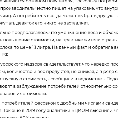
 являются обманом покупателя, поскольку потребит
 производитель честно пишет на упаковке, что внутр
ь яиц. А потребитель всегда может выбрать другую п
купать девяток его никто не заставляет.
ально предполагалось, что уменьшение веса и объем
 повышение стоимости, на практике жители страны
лока по цене 1,1 литра. На данный факт и обратила 
 РФ.
курорского надзора свидетельствует, что нередко п
, количество и вес продуктов, не снижая, а в ряде 
отпускную стоимость, - сообщили в ведомстве. - Под
одят в заблуждение потребителей относительно со
оваров их стоимости.
 потребителей фасовкой с дробными числами свиде
. Так еще в 2019 году аналитики ВЦИОМ выяснили, 
траивают 60% россиян.