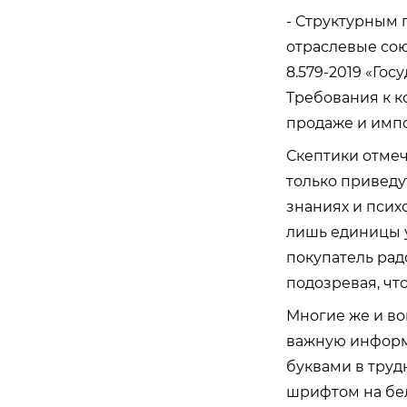
- Структурным
отраслевые сою
8.579-2019 «Го
Требования к к
продаже и импо
Скептики отмеч
только приведу
знаниях и псих
лишь единицы у
покупатель рад
подозревая, чт
Многие же и во
важную информ
буквами в труд
шрифтом на бе