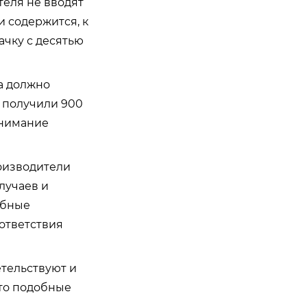
еля не вводят
и содержится, к
ачку с десятью
а должно
 получили 900
внимание
роизводители
случаев и
обные
ответствия
тельствуют и
что подобные