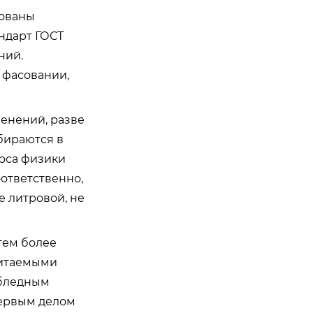
рованы
ндарт ГОСТ
ний.
 фасовании,
менений, разве
бираются в
урса физики
ответственно,
е литровой, не
тем более
читаемыми
 бледным
первым делом