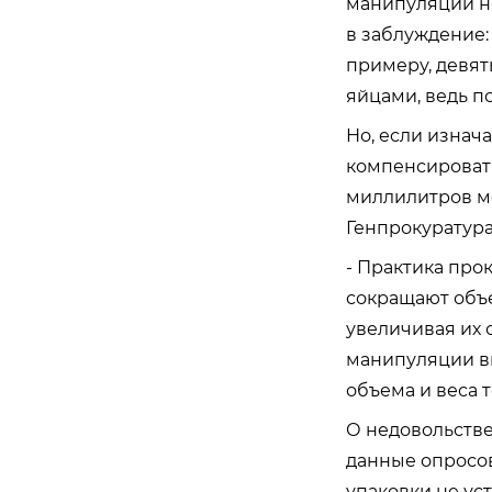
манипуляции не
в заблуждение:
примеру, девят
яйцами, ведь по
Но, если изнач
компенсировать
миллилитров мо
Генпрокуратура
- Практика про
сокращают объем
увеличивая их 
манипуляции вв
объема и веса т
О недовольстве
данные опросов
упаковки не ус