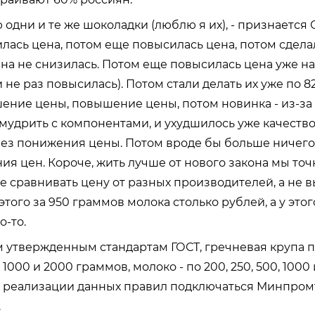
ю одни и те же шоколадки (люблю я их), - признается С
лась цена, потом еще повысилась цена, потом сдела
ена не снизилась. Потом еще повысилась цена уже на
 не раз повысилась). Потом стали делать их уже по 8
ение цены, повышение цены, потом новинка - из-за
мудрить с компонентами, и ухудшилось уже качество
ез понижения цены. Потом вроде бы больше ничего
я цен. Короче, жить лучше от нового закона мы точн
 сравнивать цену от разных производителей, а не в
этого за 950 граммов молока столько рублей, а у этог
о-то.
 утвержденным стандартам ГОСТ, гречневая крупа 
 1000 и 2000 граммов, молоко - по 200, 250, 500, 1000
К реализации данных правил подключаться Минпром
.