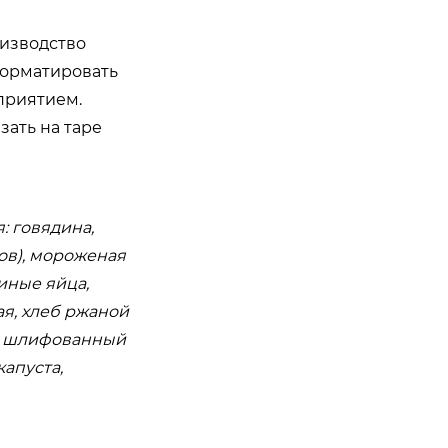
оизводство
форматировать
приятием.
зать на таре
: говядина,
ов), мороженая
иные яйца,
ая, хлеб ржаной
, шлифованный
апуста,