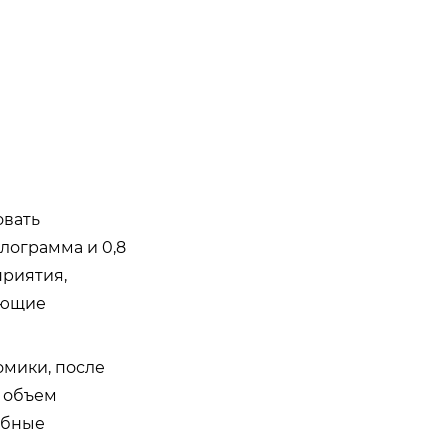
овать
илограмма и 0,8
приятия,
ующие
омики, после
ь объем
обные