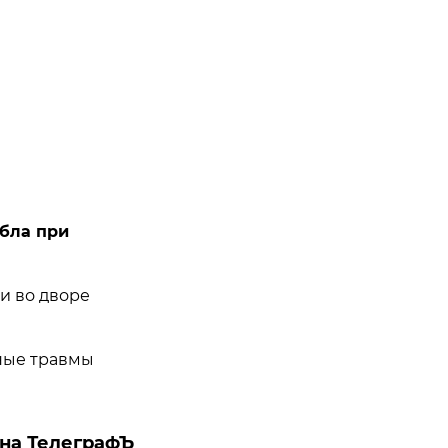
ибла при
и во дворе
ные травмы
на ТелеграфЪ