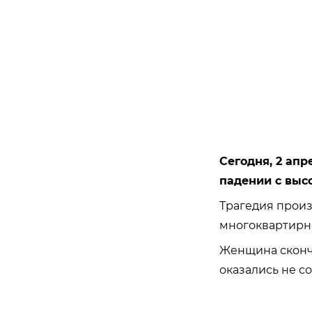
Сегодня, 2 ап
падении с выс
Трагедия произ
многоквартирно
Женщина сконча
оказались не с