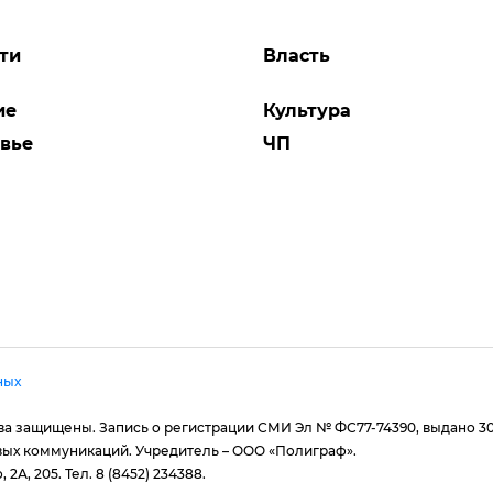
ти
Власть
ие
Культура
вье
ЧП
ных
рава защищены. Запись о регистрации СМИ Эл № ФС77-74390, выдано 3
вых коммуникаций. Учредитель – ООО «Полиграф».
 2А, 205. Тел. 8 (8452) 234388.