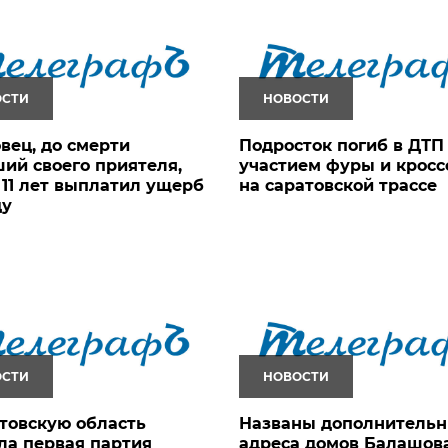
ОСТИ
НОВОСТИ
вец, до смерти
Подросток погиб в ДТП
ий своего приятеля,
участием фуры и кросс
 11 лет выплатил ущерб
на саратовской трассе
цу
ОСТИ
НОВОСТИ
товскую область
Названы дополнитель
а первая партия
адреса домов Балашова