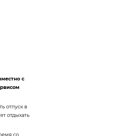
вместно с
ервисом
ь отпуск в
ят отдыхать
ремя со