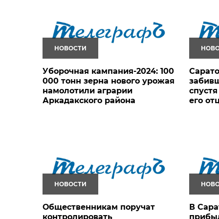
НОВОСТИ
НОВ
Уборочная кампания-2024: 100
Сарато
000 тонн зерна нового урожая
забивш
намолотили аграрии
спустя
Аркадакского района
его от
НОВОСТИ
НОВ
Общественникам поручат
В Сара
контролировать
прибыл