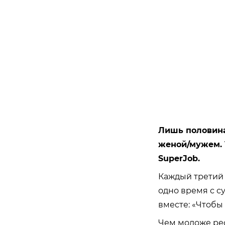
Лишь половина 
женой/мужем. 
SuperJob.
Каждый третий 
одно время с с
вместе: «Чтобы
Чем моложе рес