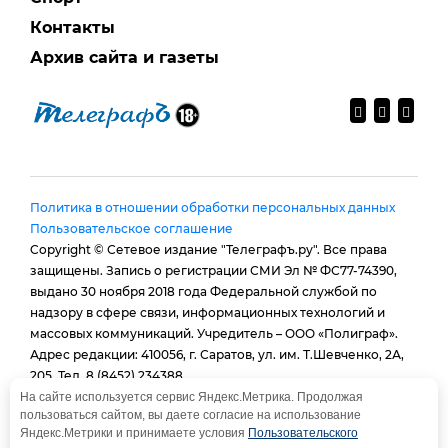
Контакты
Архив сайта и газеты
Политика в отношении обработки персональных данных
Пользовательское соглашение
Copyright © Сетевое издание "Телеграфъ.ру". Все права
защищены. Запись о регистрации СМИ Эл № ФС77-74390,
выдано 30 ноября 2018 года Федеральной службой по
надзору в сфере связи, информационных технологий и
массовых коммуникаций. Учредитель – ООО «Полиграф».
Адрес редакции: 410056, г. Саратов, ул. им. Т.Шевченко, 2А,
205. Тел. 8 (8452) 234388.
E-mail:
provtelegraf@gmail.com
На сайте используется сервис Яндекс.Метрика. Продолжая
пользоваться сайтом, вы даете согласие на использование
И.о. главного редактора: Голубева Е. В.
Яндекс.Метрики и принимаете условия
Пользовательского
При использовании материалов сайта - гиперссылка