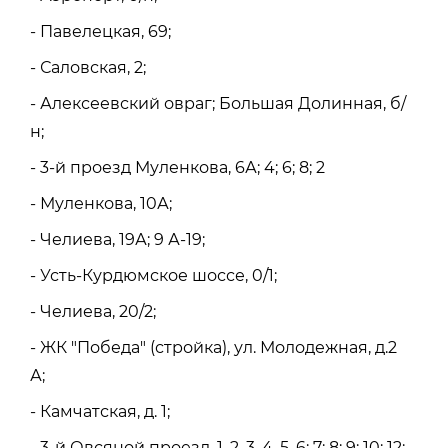
- Павелецкая, 69;
- Саловская, 2;
- Алексеевский овраг; Большая Долинная, б/
н;
- 3-й проезд Муленкова, 6А; 4; 6; 8; 2
- Муленкова, 10А;
- Челиева, 19А; 9 А-19;
- Усть-Курдюмское шоссе, 0/1;
- Челиева, 20/2;
- ЖК "Победа" (стройка), ул. Молодежная, д.2
А;
- Камчатская, д. 1;
- 3-й Овсяной проезд, 1, 2, 3, 4, 5, 6; 7; 8; 9; 10; 12;