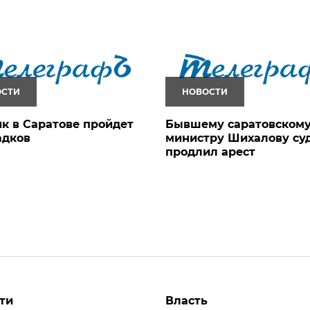
ОСТИ
НОВОСТИ
к в Саратове пройдет
Бывшему саратовском
адков
министру Шихалову су
продлил арест
ти
Власть