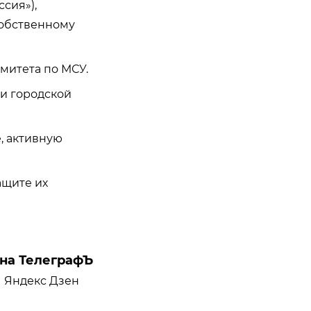
ссия
»),
собственному
митета по МСУ.
и городской
, активную
ащите их
на ТелеграфЪ
Яндекс Дзен