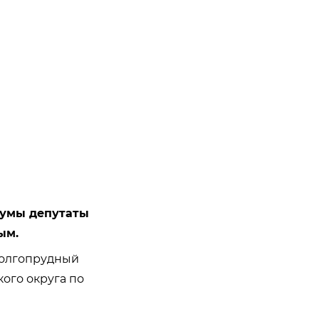
думы депутаты
ым.
Долгопрудный
ого округа по