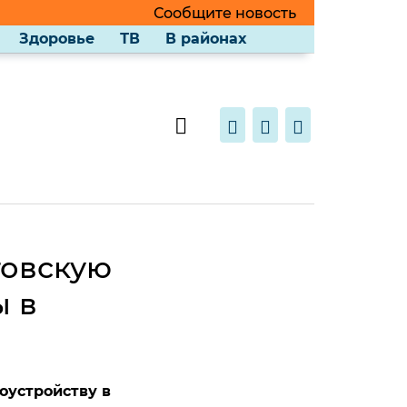
Сообщите новость
Здоровье
ТВ
В районах
товскую
ы в
оустройству в