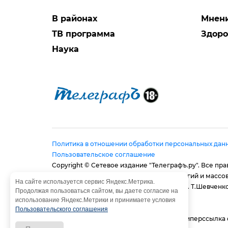
В районах
Мнен
ТВ программа
Здоро
Наука
Политика в отношении обработки персональных дан
Пользовательское соглашение
Copyright © Сетевое издание "Телеграфъ.ру". Все п
в сфере связи, информационных технологий и массо
На сайте используется сервис Яндекс.Метрика.
Адрес редакции: 410056, г. Саратов, ул. им. Т.Шевченко,
Продолжая пользоваться сайтом, вы даете согласие на
E-mail:
provtelegraf@gmail.com
использование Яндекс.Метрики и принимаете условия
И.о. главного редактора: Голубева Е. В.
Пользовательского соглашения
При использовании материалов сайта - гиперссылка