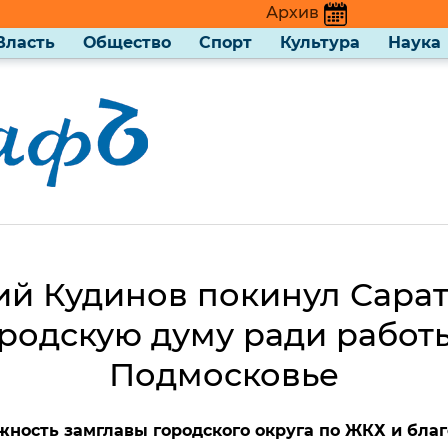
Архив
Власть
Общество
Спорт
Культура
Наука
й Кудинов покинул Сара
родскую думу ради работ
Подмосковье
жность замглавы городского округа по ЖКХ и благ