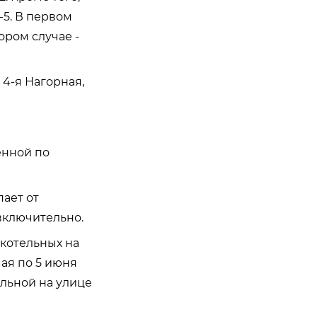
5. В первом
ором случае -
 4-я Нагорная,
енной по
пает от
включительно.
 котельных на
мая по 5 июня
ельной на улице