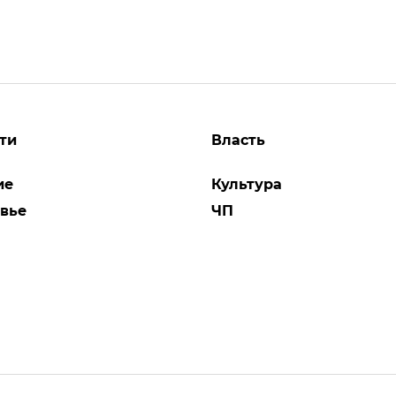
ти
Власть
ие
Культура
вье
ЧП