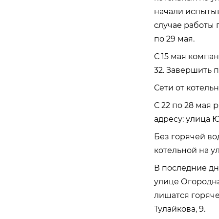
начали испытыв
случае работы 
по 29 мая.
С 15 мая компан
32. Завершить п
Сети от котельн
С 22 по 28 мая
адресу: улица Ю
Без горячей вод
котельной на у
В последние дн
улице Огородная
лишатся горяче
Тулайкова, 9.