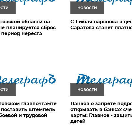
ОСТИ
НОВОСТИ
товской области на
С 1 июля парковка в це
не планируется сброс
Саратова станет платн
 период нереста
ОСТИ
НОВОСТИ
товском главпочтамте
Панков о запрете подр
 поставить штемпель
открывать в банках сче
боевой и трудовой
карты: Главное - защит
детей