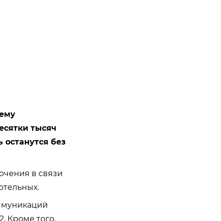
ему
десятки тысяч
 останутся без
ючения в связи
отельных.
оммуникаций
. Кроме того,