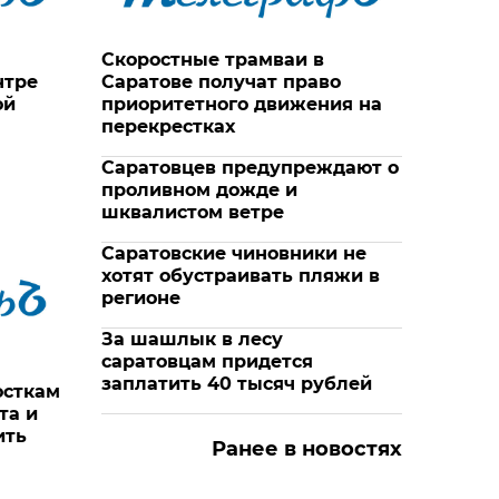
Скоростные трамваи в
нтре
Саратове получат право
ой
приоритетного движения на
перекрестках
Саратовцев предупреждают о
проливном дожде и
шквалистом ветре
Саратовские чиновники не
хотят обустраивать пляжи в
регионе
За шашлык в лесу
саратовцам придется
заплатить 40 тысяч рублей
осткам
та и
ить
Ранее в новостях