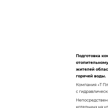
Подготовка ко
отопительному 
жителей област
горячей воды.
Компания «Т Пл
с гидравлическ
Непосредствен
котельных на ул