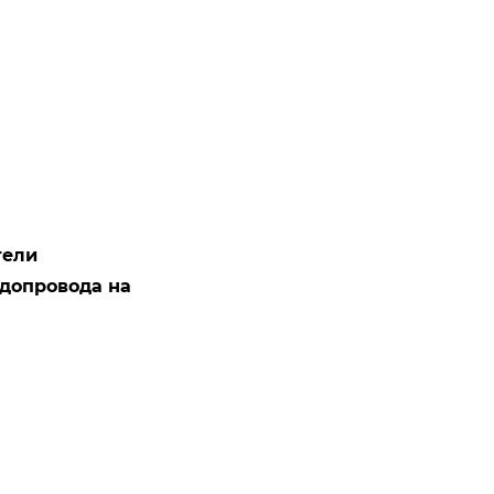
тели
одопровода на