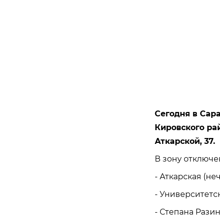
Сегодня в Сар
Кировского ра
Аткарской, 37.
В зону отключе
- Аткарская (не
- Университетск
- Степана Разина