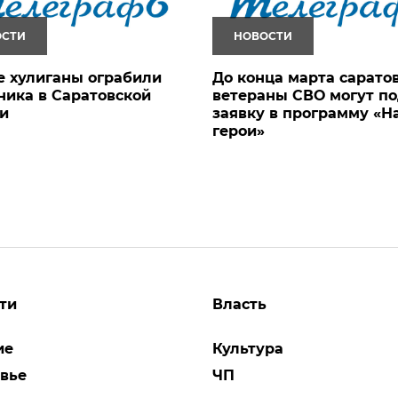
ОСТИ
НОВОСТИ
 хулиганы ограбили
До конца марта сарато
ика в Саратовской
ветераны СВО могут по
и
заявку в программу «
герои»
ти
Власть
ие
Культура
вье
ЧП