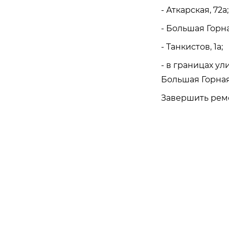
- Аткарская, 72а;
- Большая Горна
- Танкистов, 1а;
- в границах ул
Большая Горная
Завершить ремо