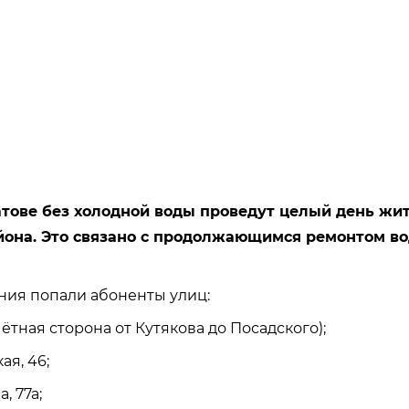
атове без холодной воды проведут целый день жи
йона. Это связано с продолжающимся ремонтом в
ния попали абоненты улиц:
чётная сторона от Кутякова до Посадского);
ая, 46;
, 77а;