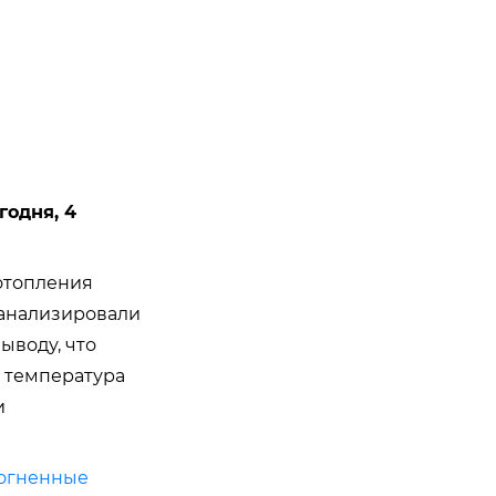
годня, 4
отопления
оанализировали
ыводу, что
я температура
и
 огненные