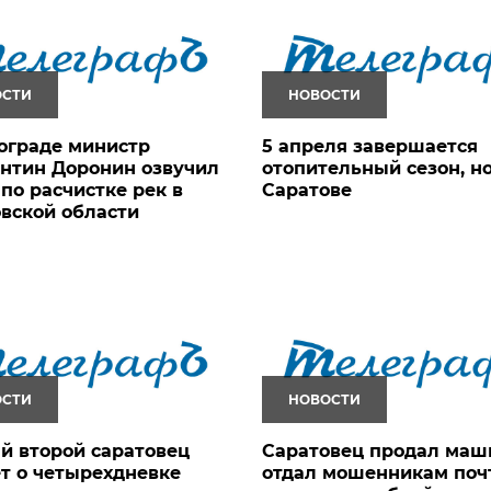
ОСТИ
НОВОСТИ
ограде министр
5 апреля завершается
нтин Доронин озвучил
отопительный сезон, но
по расчистке рек в
Саратове
вской области
ОСТИ
НОВОСТИ
й второй саратовец
Саратовец продал маш
т о четырехдневке
отдал мошенникам поч